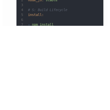
2
node_js:
stable
3
4
# S: Build Lifecycle
5
install:
6
7
-
npm
install
8
9
10
#before_script:
11
# - npm install -g gulp
12
13
script:
14
15
-
hexo
g
16
17
after_script:
18
19
-
cd
./public
20
-
git
init
21
-
git
config
user.name
"@Github用户名@"
22
-
git
config
user.email
"@Github邮箱@"
23
-
git
add
.
24
-
git
commit
-m
"Update docs"