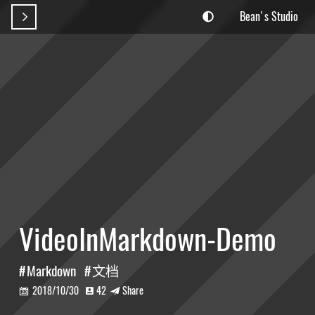
Bean's Studio

VideoInMarkdown-Demo
Markdown
文档
2018/10/30
42
Share


