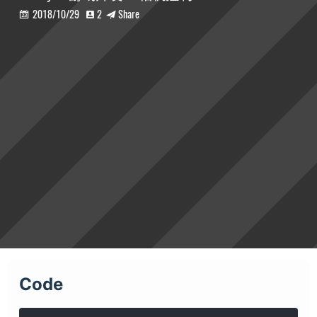
2018/10/29
2
Share



Code