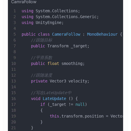
CamraFollow
1
using
 System.Collections;
2
using
 System.Collections.Generic;
3
using
 UnityEngine;
4
5
public
class
CameraFollow
 : 
MonoBehaviour
 {
6
//跟随目标
7
public
 Transform _target;
8
9
//平滑系数
10
public
float
 smoothing;
11
12
//跟随速度
13
private
 Vector3 velocity;
14
15
//写在LateUpdate中
16
void
LateUpdate
 ()
 {
17
if
 (_target != 
null
)
18
        {     
19
this
.transform.position = Vector3.
20
        }
21
    }