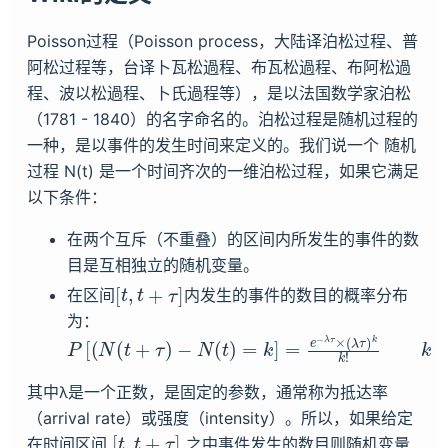
Poisson过程（Poisson process，大陆译泊松过程、普
阿松过程等，台译卜瓦松過程、布瓦松過程、布阿松過
程、波以松過程、卜氏過程等），是以法国数学家泊松
（1781 - 1840）的名字命名的。泊松过程是随机过程的
一种，是以事件的发生时间来定义的。我们说一个 随机
过程 N(t) 是一个时间齐次的一维泊松过程，如果它满足
以下条件：
在两个互斥（不重叠）的区间内所发生的事件的数
目是互相独立的随机变量。
[
t
,
t
+
τ
]
在区间
内发生的事件的数目的概率分布
为：
P
[
(
N
(
t
+
τ
)
−
N
(
t
)
=
k
]
=
e
−
λ
τ
×
(
λ
τ
)
k
k
!
k
=
1
,
2
,
⋯
其中λ是一个正数，是固定的参数，通常称为抵达率
（arrival rate）或强度（intensity）。所以，如果给定
[
t
,
t
+
τ
]
在时间区间
之中事件发生的数目则随机变量